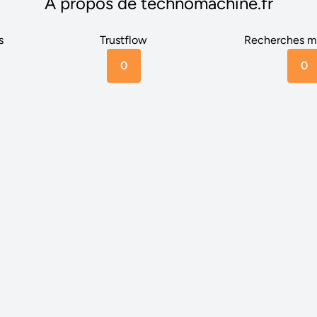
A propos de technomachine.fr
s
Trustflow
Recherches m
0
0